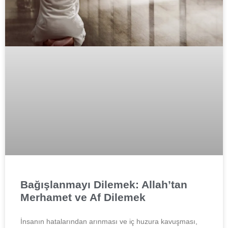
Bağışlanmayı Dilemek: Allah’tan
Merhamet ve Af Dilemek
İnsanın hatalarından arınması ve iç huzura kavuşması,