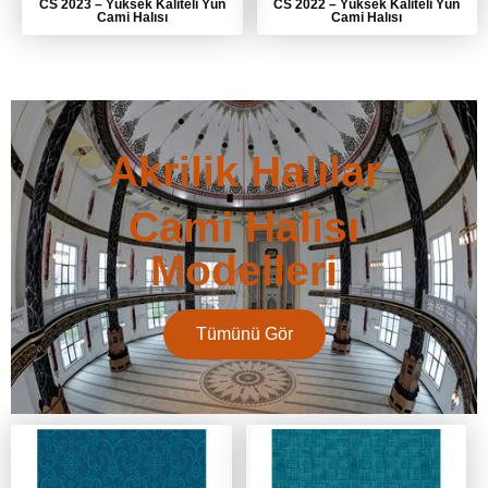
CS 2023
–
Yüksek Kaliteli Yün
CS 2022
–
Yüksek Kaliteli Yün
Cami Halısı
Cami Halısı
Akrilik Halılar
Cami Halısı
Modelleri
Tümünü Gör