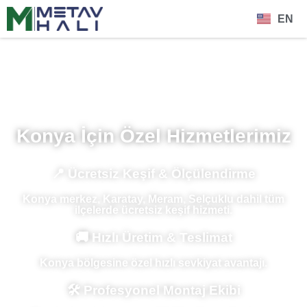
EN
Konya İçin Özel Hizmetlerimiz
📍 Ücretsiz Keşif & Ölçülendirme
Konya merkez, Karatay, Meram, Selçuklu dahil tüm
ilçelerde ücretsiz keşif hizmeti.
🚚 Hızlı Üretim & Teslimat
Konya bölgesine özel hızlı sevkiyat avantajı.
🛠 Profesyonel Montaj Ekibi