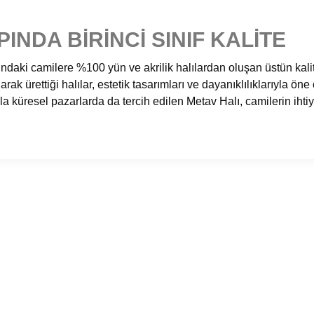
INDA BIRINCI SINIF KALITE
daki camilere %100 yün ve akrilik halılardan oluşan üstün kalite
rak ürettiği halılar, estetik tasarımları ve dayanıklılıklarıyla ö
la küresel pazarlarda da tercih edilen Metav Halı, camilerin ihti